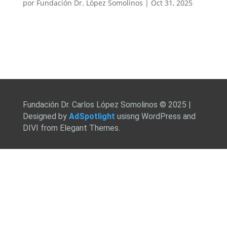
por
Fundación Dr. López Somolinos
|
Oct 31, 2025
Fundación Dr. Carlos López Somolinos © 2025 |
Designed by
AdSpotlight
usisng WordPress and
DIVI from Elegant Themes.