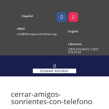
Español
eMail
English
info@fdrclopezsomolinos.org
Llámanos
(787)
910-0473 / (787)
510-0132
DONAR AHORA!
cerrar-amigos-
sonrientes-con-telefono