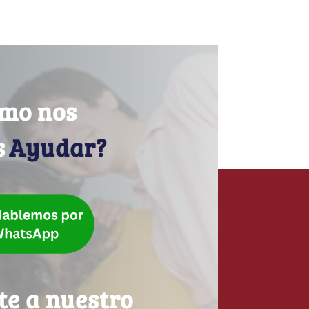
mo nos
s
Ayudar?
te a nuestro