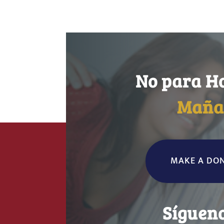
No para H
Maña
MAKE A DO
Síguen