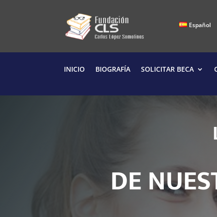
Español
INICIO
BIOGRAFÍA
SOLICITAR BECA
U
E
S
N
D
E