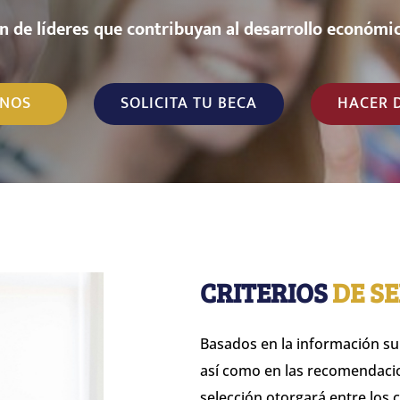
n
d
e
l
í
d
e
r
e
s
q
u
e
c
o
n
t
r
i
b
u
y
a
n
a
l
d
e
s
a
r
r
o
l
l
o
e
c
o
n
ó
m
i
NOS
SOLICITA TU BECA
HACER 
CRITERIOS
DE S
Basados en la información sum
así como en las recomendacio
selección otorgará entre los 