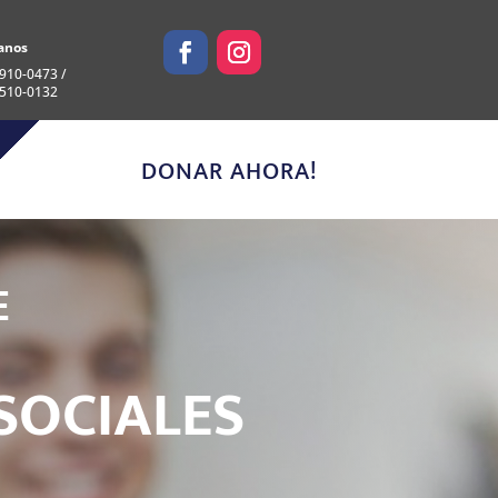
anos
910-0473 /
 510-0132
DONAR AHORA!
E
S
O
C
I
A
L
E
S