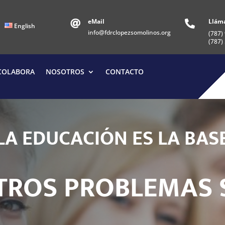
eMail
Llám


English
info@fdrclopezsomolinos.org
(787)
(787)
COLABORA
NOSOTROS
CONTACTO
D
U
C
A
C
I
Ó
N
E
S
L
A
B
A
S
E
A
L
T
R
O
S
P
R
O
B
L
E
M
A
S