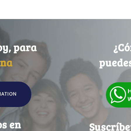
oy, para
¿Có
na
puede
NATION
os en
Suscríbe