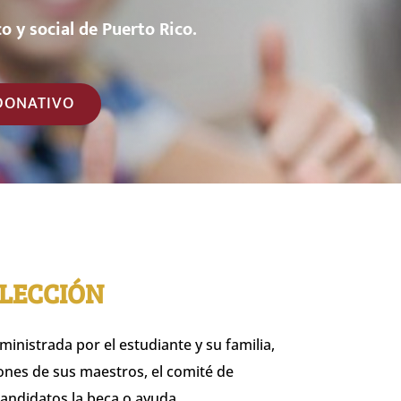
c
o
y
s
o
c
i
a
l
d
e
P
u
e
r
t
o
R
i
c
o
.
DONATIVO
ELECCIÓN
inistrada por el estudiante y su familia,
nes de sus maestros, el comité de
candidatos la beca o ayuda