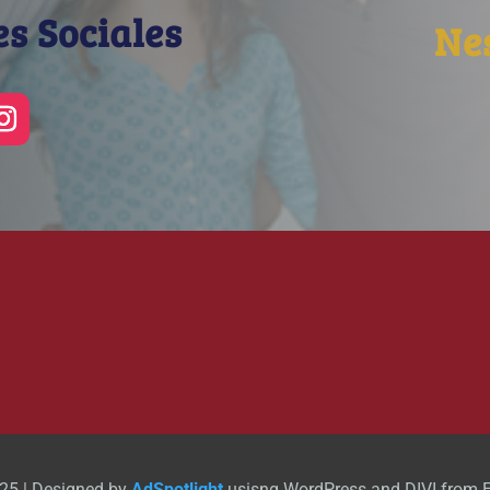
s Sociales
Nes
25 | Designed by
AdSpotlight
usisng WordPress and DIVI from 