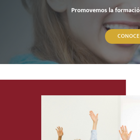
a
f
o
r
m
a
c
i
ó
m
o
s
l
v
e
P
r
o
m
o
CONOCE