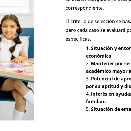
correspondiente.
El criterio de selección se ba
pero cada caso se evaluará p
específicas.
Situación y entor
económica
Mantener por se
académico mayor a
Potencial de ap
por su aptitud y di
Interés en ayuda
familiar.
Situación de eme