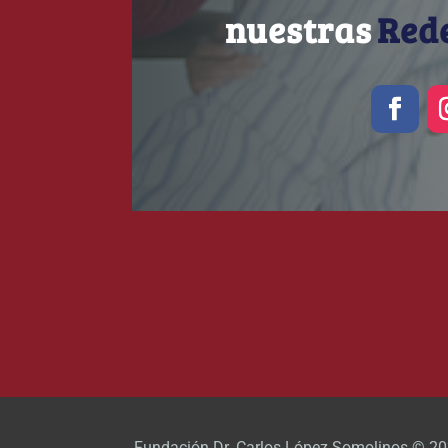
nuestras
Rede
Fundación Dr. Carlos López Somolinos © 20