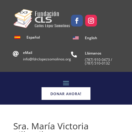
Español
English
eMail
Llámanos


info@fdrclopezsomolinos.org
(787)
910-0473 /
(787) 510-0132
DONAR AHORA!
Sra. María Victoria