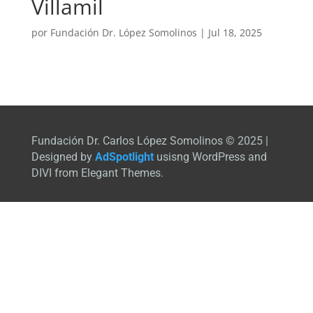
Villamil
por
Fundación Dr. López Somolinos
|
Jul 18, 2025
Fundación Dr. Carlos López Somolinos © 2025 |
Designed by
AdSpotlight
usisng WordPress and
DIVI from Elegant Themes.