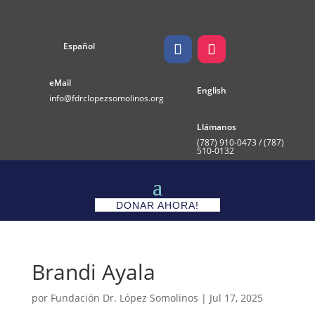
Español
eMail
English
info@fdrclopezsomolinos.org
Llámanos
(787)
910-0473 / (787)
510-0132
DONAR AHORA!
Brandi Ayala
por
Fundación Dr. López Somolinos
|
Jul 17, 2025