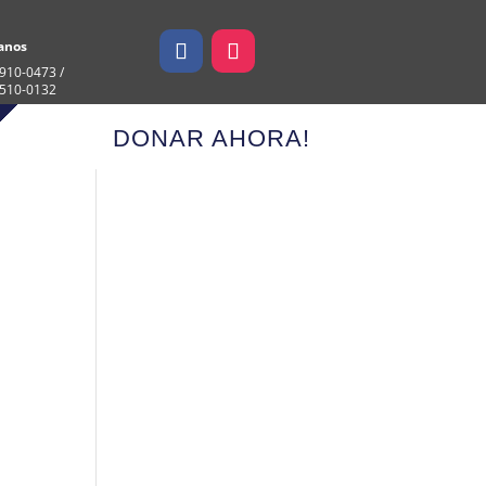
anos
910-0473 /
 510-0132
DONAR AHORA!
,