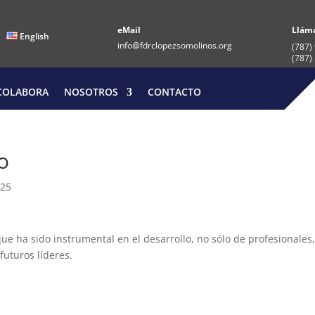
eMail
Llám
English
info@fdrclopezsomolinos.org
(787)
(787)
COLABORA
NOSOTROS
CONTACTO
o
025
ue ha sido instrumental en el desarrollo, no sólo de profesionales
uturos líderes.