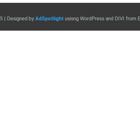
25 | Designed by
AdSpotlight
usisng WordPress and DIVI from 