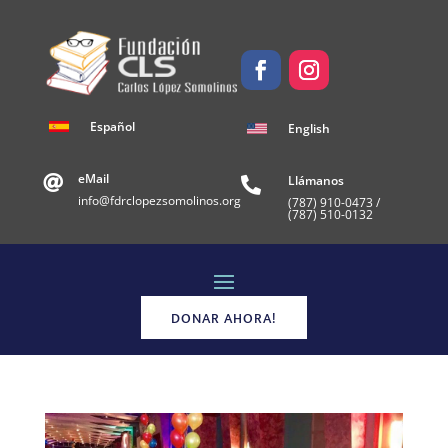
Español
English
eMail
Llámanos


info@fdrclopezsomolinos.org
(787)
910-0473 /
(787) 510-0132
DONAR AHORA!